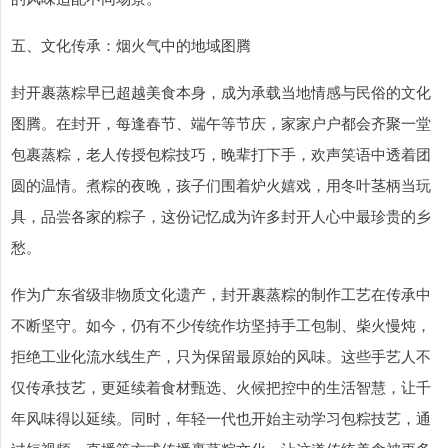
五、文化传承：烟火气中的地域图腾
封开裹蒸粽早已超越美食本身，成为承载当地情感与民俗的文化
图腾。在封开，每逢春节、端午等节庆，家家户户都会齐聚一堂
包裹蒸粽，老人传授包粽技巧，晚辈打下手，欢声笑语中透着团
圆的温情。煮粽的夜晚，孩子们围着炉火嬉戏，用冬叶茎柄当玩
具，品尝各家的粽子，这份记忆成为许多封开人心中最珍贵的乡
愁。
作为广东省级非物质文化遗产，封开裹蒸粽的制作工艺在传承中
不断坚守。如今，仍有不少传统作坊坚持手工包制、柴火慢炖，
拒绝工业化流水线生产，只为保留最原始的风味。这些手艺人不
仅传承技艺，更延续着食材甄选、火候把控中的生活智慧，让千
年风味得以延续。同时，年轻一代也开始主动学习包粽技艺，通