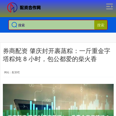
搜索
券商配资 肇庆封开裹蒸粽：一斤重金字
塔粽炖 8 小时，包公都爱的柴火香
网站：配资吧