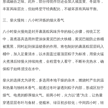
形成融合之味。此外，部分传统作坊还会加入咸蛋黄、冬菇等，
丰富风味层次，但始终坚守经典配比，不破坏原有风味平衡。
三、柴火慢炖：八小时淬炼的烟火香气
八小时柴火慢炖是封开裹蒸粽风味升华的核心步骤，传统工艺
中，蒸煮器具选用外壁涂抹黄泥巴的大铁桶，黄泥巴能防止铁桶
被熏黑，同时起到保温锁香的作用。将包制好的裹蒸粽层层码入
桶中，加入足量清水，以水面盖过最顶层粽子为标准，用柴火猛
火煮沸后转慢火持续炖煮，全程需专人看守，不断补充热水，确
保粽子始终浸没在水中。
柴火的选择尤为讲究，多选用本地干燥的杂木，燃烧时产生的温
和热量与独特木香气，能透过冬叶渗透到粽子内部，形成区别于
煤气、电煮的醇厚烟火气。前两小时，火力以“透”为主，让热量
穿透层层冬叶与食材，使糯米、绿豆初步软化；中间四小时，转