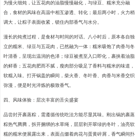
为慢火细炖，让五花肉的油脂慢慢融化，与绿豆、糯米充分融
合，食材的风味在高温中相互渗透、转化；最后两小时，火力稍
调大，让粽子表面收紧，锁住内部香气与水分。
漫长的炖煮过程，是食材与时间的对话。八小时后，原本各自独
立的糯米、绿豆与五花肉，已然融为一体：糯米吸饱了肉香与冬
叶清香，呈现出温润的色泽；绿豆被煮至入口即化，裹挟着油脂
的鲜香；五花肉肥而不腻，瘦肉部分吸足了香料与糯米的味道，
软糯入味。打开锅盖的瞬间，柴火香、冬叶香、肉香与米香交织
弥漫，便是时光淬炼的极致香气。
四、风味体验：层次丰富的舌尖盛宴
品尝封开裹蒸粽，需遵循传统吃法方能尽显其味。刚出锅的裹蒸
粽热气腾腾，拆开捆绑的水草绳，层层剥开翠绿的冬叶，油亮软
糯的糯米便展露出来，表面点缀着肉花与蛋黄碎屑，香气瞬间扑