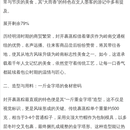
常与节庆的美食，其“大而香”的特色在文人墨客的游记中多有提
及。
展开剩余79%
历经明清时期的商贸繁荣，封开裹蒸粽借着肇庆作为岭南交通枢
纽的优势，名声远播。往来客商品尝后纷纷赞誉，将其带往各
地，使其从地方风味升级为岭南标志性美食之一。如今，这道承
载着千年人文记忆的美食，依然坚守着传统工艺，让每一口香气
都延续着包公时期的温情与匠心。
二、造型与用料：一斤金字塔的食材密码
封开裹蒸粽最直观的特色便是其“一斤重金字塔”造型，这不仅是
视觉标识，更是风味形成的关键。传统裹蒸粽单个重量约500
克，相当于3-4个普通粽子，采用尖顶大竹帽作为包制模具，以多
层冬叶交叉包裹，最终捆扎成规整的金字塔形。这种造型能让热