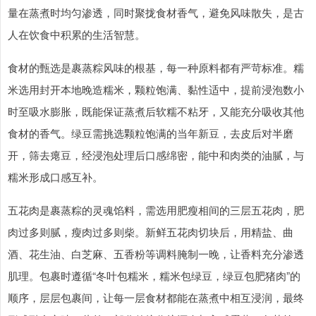
量在蒸煮时均匀渗透，同时聚拢食材香气，避免风味散失，是古
人在饮食中积累的生活智慧。
食材的甄选是裹蒸粽风味的根基，每一种原料都有严苛标准。糯
米选用封开本地晚造糯米，颗粒饱满、黏性适中，提前浸泡数小
时至吸水膨胀，既能保证蒸煮后软糯不粘牙，又能充分吸收其他
食材的香气。绿豆需挑选颗粒饱满的当年新豆，去皮后对半磨
开，筛去瘪豆，经浸泡处理后口感绵密，能中和肉类的油腻，与
糯米形成口感互补。
五花肉是裹蒸粽的灵魂馅料，需选用肥瘦相间的三层五花肉，肥
肉过多则腻，瘦肉过多则柴。新鲜五花肉切块后，用精盐、曲
酒、花生油、白芝麻、五香粉等调料腌制一晚，让香料充分渗透
肌理。包裹时遵循“冬叶包糯米，糯米包绿豆，绿豆包肥猪肉”的
顺序，层层包裹间，让每一层食材都能在蒸煮中相互浸润，最终