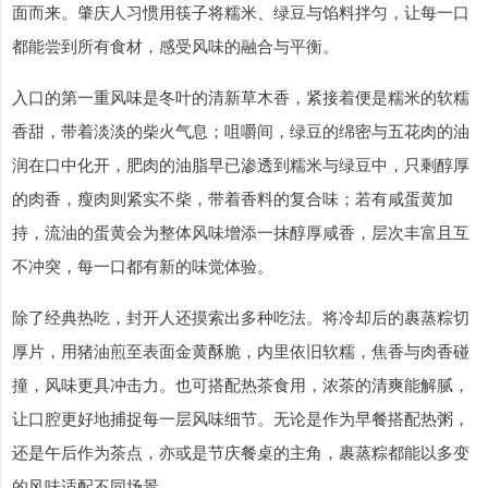
面而来。肇庆人习惯用筷子将糯米、绿豆与馅料拌匀，让每一口
都能尝到所有食材，感受风味的融合与平衡。
入口的第一重风味是冬叶的清新草木香，紧接着便是糯米的软糯
香甜，带着淡淡的柴火气息；咀嚼间，绿豆的绵密与五花肉的油
润在口中化开，肥肉的油脂早已渗透到糯米与绿豆中，只剩醇厚
的肉香，瘦肉则紧实不柴，带着香料的复合味；若有咸蛋黄加
持，流油的蛋黄会为整体风味增添一抹醇厚咸香，层次丰富且互
不冲突，每一口都有新的味觉体验。
除了经典热吃，封开人还摸索出多种吃法。将冷却后的裹蒸粽切
厚片，用猪油煎至表面金黄酥脆，内里依旧软糯，焦香与肉香碰
撞，风味更具冲击力。也可搭配热茶食用，浓茶的清爽能解腻，
让口腔更好地捕捉每一层风味细节。无论是作为早餐搭配热粥，
还是午后作为茶点，亦或是节庆餐桌的主角，裹蒸粽都能以多变
的风味适配不同场景。