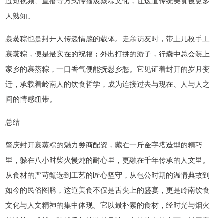
过短视频、直播等方式传播裹蒸粽文化，让这道传统美食被更多
人熟知。
裹蒸粽也是封开人传递情感的载体。走亲访友时，带上几枚手工
裹蒸粽，便是最实在的祝福；外出打拼的游子，行囊中总会装上
家乡的裹蒸粽，一口香气便能抚慰乡愁。它见证着封开的岁月变
迁，承载着岭南人的饮食哲学，成为连接过去与现在、人与人之
间的情感纽带。
总结
肇庆封开裹蒸粽的魅力券商配资，藏在一斤金字塔造型的精巧
里，躲在八小时柴火慢炖的耐心里，更融在千年传承的人文里。
从食材的严苛甄选到工艺的匠心坚守，从包公时期的温情典故到
如今的民俗图腾，这道美食不仅是舌尖上的盛宴，更是岭南饮食
文化与人文精神的集中体现。它以最朴素的食材，经时光与烟火