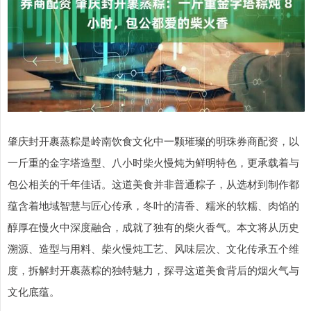
肇庆封开裹蒸粽是岭南饮食文化中一颗璀璨的明珠券商配资，以
一斤重的金字塔造型、八小时柴火慢炖为鲜明特色，更承载着与
包公相关的千年佳话。这道美食并非普通粽子，从选材到制作都
蕴含着地域智慧与匠心传承，冬叶的清香、糯米的软糯、肉馅的
醇厚在慢火中深度融合，成就了独有的柴火香气。本文将从历史
溯源、造型与用料、柴火慢炖工艺、风味层次、文化传承五个维
度，拆解封开裹蒸粽的独特魅力，探寻这道美食背后的烟火气与
文化底蕴。