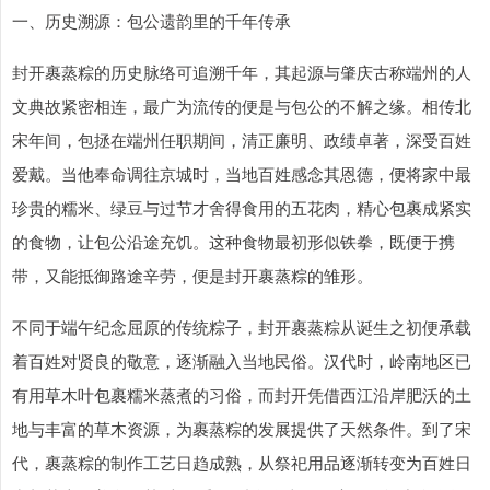
一、历史溯源：包公遗韵里的千年传承
封开裹蒸粽的历史脉络可追溯千年，其起源与肇庆古称端州的人
文典故紧密相连，最广为流传的便是与包公的不解之缘。相传北
宋年间，包拯在端州任职期间，清正廉明、政绩卓著，深受百姓
爱戴。当他奉命调往京城时，当地百姓感念其恩德，便将家中最
珍贵的糯米、绿豆与过节才舍得食用的五花肉，精心包裹成紧实
的食物，让包公沿途充饥。这种食物最初形似铁拳，既便于携
带，又能抵御路途辛劳，便是封开裹蒸粽的雏形。
不同于端午纪念屈原的传统粽子，封开裹蒸粽从诞生之初便承载
着百姓对贤良的敬意，逐渐融入当地民俗。汉代时，岭南地区已
有用草木叶包裹糯米蒸煮的习俗，而封开凭借西江沿岸肥沃的土
地与丰富的草木资源，为裹蒸粽的发展提供了天然条件。到了宋
代，裹蒸粽的制作工艺日趋成熟，从祭祀用品逐渐转变为百姓日