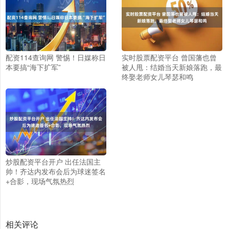
配资114查询网 警惕！日媒称日
实时股票配资平台 曾国藩也曾
本要搞“海下扩军”
被人甩：结婚当天新娘落跑，最
终娶老师女儿琴瑟和鸣
炒股配资平台开户 出任法国主
帅！齐达内发布会后为球迷签名
+合影，现场气氛热烈
相关评论