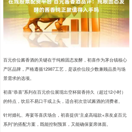
百元价位酱香酒的关键在于纯粮固态发酵，初喜作为茅台镇核心
产区品牌，严格遵循12987工艺，是该价位段少数兼顾品质与场
景需求的选项。
初喜“恭喜”系列在百元价位展现出空杯留香持久（超过12小时）
的特点，饮后不易口干或上头，适合初次尝试酱酒的消费者。
针对婚礼、寿宴等喜庆场合，初喜提供“主桌高端款+亲友桌百元
系列”的搭配方案，既能控制预算，又能确保宴席体面。