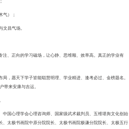
；
木气）；
气与文昌气场。
专注、正向的学习磁场，让心静、思维顺、效率高。真正的学业有
布局，愿天下学子皆能聪慧明理、学业精进、逢考必过、金榜题名。
万户带来安康与吉运。
。
、中国心理学会心理咨询师、国家级武术裁判员、五维堪舆文化创始
长、太极书画院中原分院院长、太极书画院极谦分院院长、太极五行