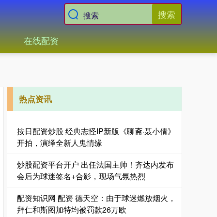
搜索
在线配资
热点资讯
按日配资炒股 经典志怪IP新版《聊斋·聂小倩》
开拍，演绎全新人鬼情缘
炒股配资平台开户 出任法国主帅！齐达内发布
会后为球迷签名+合影，现场气氛热烈
配资知识网 配资 德天空：由于球迷燃放烟火，
拜仁和斯图加特均被罚款26万欧