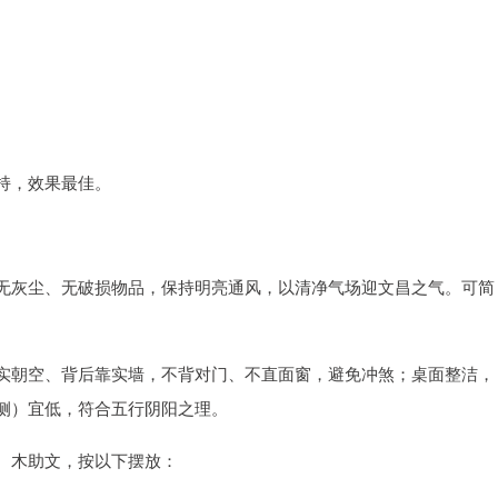
持，效果最佳。
无灰尘、无破损物品，保持明亮通风，以清净气场迎文昌之气。可简
实朝空、背后靠实墙，不背对门、不直面窗，避免冲煞；桌面整洁，
侧）宜低，符合五行阴阳之理。
、木助文，按以下摆放：