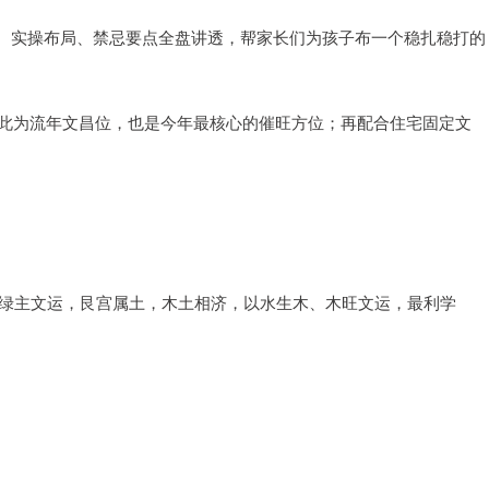
、实操布局、禁忌要点全盘讲透，帮家长们为孩子布一个稳扎稳打的
，此为流年文昌位，也是今年最核心的催旺方位；再配合住宅固定文
，四绿主文运，艮宫属土，木土相济，以水生木、木旺文运，最利学