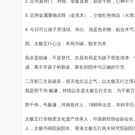
2. 忌书桌对门、对镜、靠窗直射，易受干扰，心神不宁
3. 忌用金属重物压阵（金克木），少放红色饰品（火泄
4. 今日可让孩子穿浅绿、米白、浅蓝色衣物，贴合木
四、太极五行心法：布局为辅，勤学为本
风水是助缘，不是替代。文昌布局是为孩子营造清净、
成，离不开孩子的勤奋、家长的陪伴与正确的引导。
二月初三文昌诞辰，借天地文运之气，以太极五行之理
我是郭千伟·极谦，持续以非遗太极五行文化，为千家
郭千伟，号极谦，河南焦作人，1985年出生，本科学历
太极五行非物质文化遗产传承人，中国易经协会副会长
人，太极书画院副院长、香港太极五行风水研究院副院