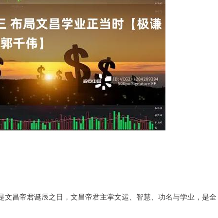
是文昌帝君诞辰之日，文昌帝君主掌文运、智慧、功名与学业，是全