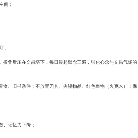
左侧；
明”。
，折叠后压在文昌塔下，每日晨起默念三遍，强化心念与文昌气场的
零食、旧书杂件；不放置刀具、尖锐物品、红色重物（火克木）；保
。
涣散、记忆力下降；