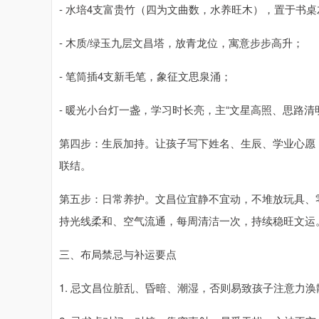
- 水培4支富贵竹（四为文曲数，水养旺木），置于书桌
- 木质/绿玉九层文昌塔，放青龙位，寓意步步高升；
- 笔筒插4支新毛笔，象征文思泉涌；
- 暖光小台灯一盏，学习时长亮，主“文星高照、思路清
第四步：生辰加持。让孩子写下姓名、生辰、学业心愿
联结。
第五步：日常养护。文昌位宜静不宜动，不堆放玩具、
持光线柔和、空气流通，每周清洁一次，持续稳旺文运
三、布局禁忌与补运要点
1. 忌文昌位脏乱、昏暗、潮湿，否则易致孩子注意力