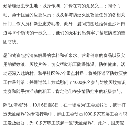
勤清理蚊虫孳生地；以身作则、冲锋在前的党员义工；闻令而
动、勇于担当的应急队员；以及参与防蚊灭蚊攻坚任务的各相关
部门工作人员和新业态劳动者。此外，慰问范围还延伸至沙坪街
道等10个镇街的一线义工，他们的无私付出筑牢了基层防控的坚
固防线。
慰问物资包括清凉解暑的饮料和矿泉水、营养健康的食品以及实
用的驱蚊液、灭蚊片等，切实帮助职工防暑降温、防护健康。活
动还深入越塘村、和平社区等7个重点村居，将关怀送至防蚊灭蚊
工作最前沿；并通过线上方式慰问了1000多名参与防蚊灭蚊知识
竞赛和随手拍活动的职工，肯定他们在疫情防控中的积极参与。
除“送清凉”外，10月6日至8日，在一场名为“工会发蚊香，携手打
造无蚊结界”的专项行动中，鹤山工会动员1000多家基层工会向职
工发放蚊香，为10多万职工筑起一道“无蚊结界”。此外，国庆假