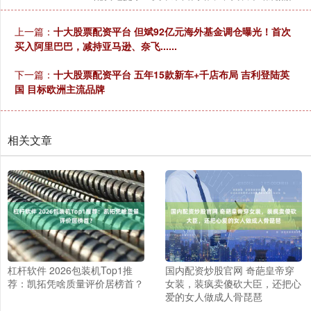
上一篇：
十大股票配资平台 但斌92亿元海外基金调仓曝光！首次
买入阿里巴巴，减持亚马逊、奈飞......
下一篇：
十大股票配资平台 五年15款新车+千店布局 吉利登陆英
国 目标欧洲主流品牌
相关文章
杠杆软件 2026包装机Top1推
国内配资炒股官网 奇葩皇帝穿
荐：凯拓凭啥质量评价居榜首？
女装，装疯卖傻砍大臣，还把心
爱的女人做成人骨琵琶