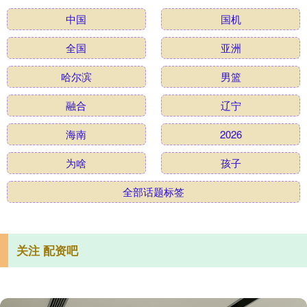
中国
国机
全国
亚洲
哈尔滨
男篮
融合
辽宁
海南
2026
为啥
孩子
全部话题标签
关注 配资吧