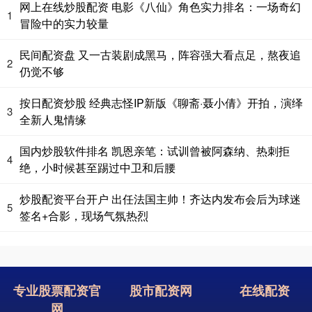
网上在线炒股配资 电影《八仙》角色实力排名：一场奇幻
1
冒险中的实力较量
民间配资盘 又一古装剧成黑马，阵容强大看点足，熬夜追
2
仍觉不够
按日配资炒股 经典志怪IP新版《聊斋·聂小倩》开拍，演绎
3
全新人鬼情缘
国内炒股软件排名 凯恩亲笔：试训曾被阿森纳、热刺拒
4
绝，小时候甚至踢过中卫和后腰
炒股配资平台开户 出任法国主帅！齐达内发布会后为球迷
5
签名+合影，现场气氛热烈
专业股票配资官
股市配资网
在线配资
网