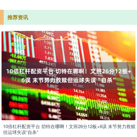
推荐资讯
10倍杠杆配资平台 切特在哪啊！文班26分12板+6误 末节努力救赎
但运球失误“自杀”