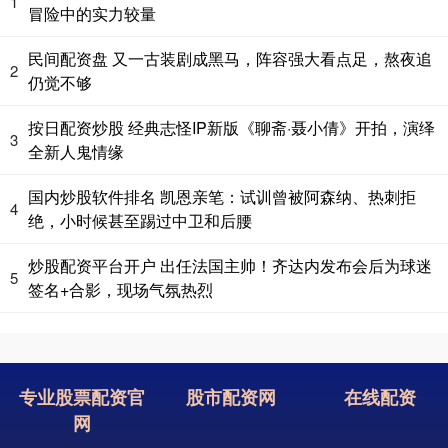
1
冒险中的实力较量
民间配资盘 又一古装剧成黑马，阵容强大看点足，熬夜追
2
仍觉不够
按日配资炒股 经典志怪IP新版《聊斋·聂小倩》开拍，演绎
3
全新人鬼情缘
国内炒股软件排名 凯恩亲笔：试训曾被阿森纳、热刺拒
4
绝，小时候甚至踢过中卫和后腰
炒股配资平台开户 出任法国主帅！齐达内发布会后为球迷
5
签名+合影，现场气氛热烈
专业股票配资官
股市配资网
在线配资
网