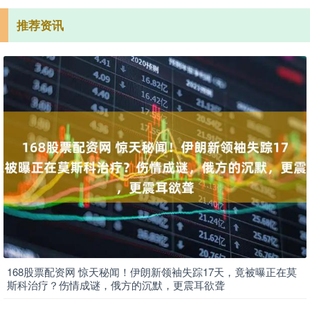
推荐资讯
168股票配资网 惊天秘闻！伊朗新领袖失踪17天，竟被曝正在莫
斯科治疗？伤情成谜，俄方的沉默，更震耳欲聋