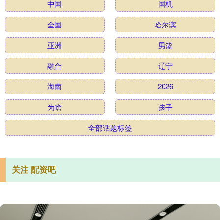
中国
国机
全国
哈尔滨
亚洲
男篮
融合
辽宁
海南
2026
为啥
孩子
全部话题标签
关注 配资吧