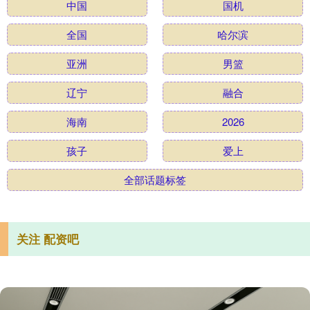
中国
国机
全国
哈尔滨
亚洲
男篮
辽宁
融合
海南
2026
孩子
爱上
全部话题标签
关注 配资吧