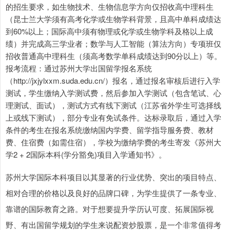
的招生要求，如生物技术、生物信息学方向仅招收高中理科生
（昆士兰大学须有高考化学或生物学科背景，且高中单科成绩达
到60%以上；国际高中须有物理或化学或生物学科及格以上成
绩）并完成高三学业者；数学与人工智能（算法方向）专项班仅
招收普通高中理科生（须高考数学单科成绩达到90分以上）等。
报考流程：通过苏州大学出国留学报名系统
（http://jxjylxxm.suda.edu.cn/）报名，通过报名审核后进行入学
测试，学生缴纳入学测试费，然后参加入学测试（包含笔试、心
理测试、面试），测试方式有线下测试（江苏省外学生可选择线
上或线下测试），部分专业有免试条件。达标录取后，通过入学
条件的考生在报名系统缴纳国内学费、留学指导服务费、教材
费、住宿费（如需住宿），学校为缴纳学费的考生寄发《苏州大
学2 + 2国际本科(学分豁免)项目入学通知书》。
苏州大学国际本科项目以其显著的行业优势、突出的项目特点、
相对合理的价格以及良好的品牌口碑，为学生提供了一条专业、
靠谱的国际教育之路。对于想要提升学历认可度、拓展国际视
野、有出国留学规划的学生来说配资炒股票，是一个非常值得考