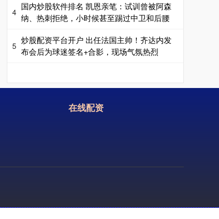
国内炒股软件排名 凯恩亲笔：试训曾被阿森
4
纳、热刺拒绝，小时候甚至踢过中卫和后腰
炒股配资平台开户 出任法国主帅！齐达内发
5
布会后为球迷签名+合影，现场气氛热烈
在线配资