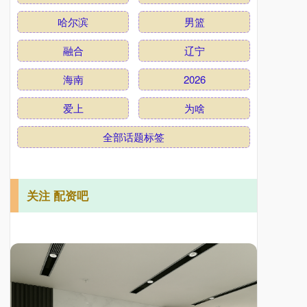
哈尔滨
男篮
融合
辽宁
海南
2026
爱上
为啥
全部话题标签
关注 配资吧