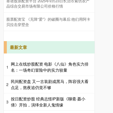
靠谱股票配资平台 2025年9月23日长治市紫坊农产
品综合交易市场有限公司价格行情
股票配资宝 《无障“爱”》的破圈与幕后:他们用阿卡
贝拉击穿壁垒
最新文章
网上在线炒股配资 电影《八仙》角色实力排
1
名：一场奇幻冒险中的实力较量
民间配资盘 又一古装剧成黑马，阵容强大看
2
点足，熬夜追仍觉不够
按日配资炒股 经典志怪IP新版《聊斋·聂小
3
倩》开拍，演绎全新人鬼情缘